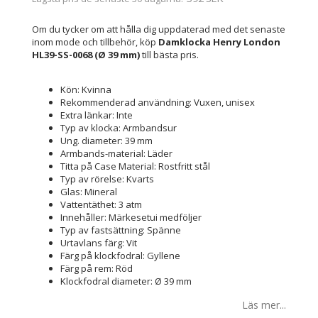
Om du tycker om att hålla dig uppdaterad med det senaste
inom mode och tillbehör, köp
Damklocka Henry London
HL39-SS-0068 (Ø 39 mm)
till bästa pris.
Kön: Kvinna
Rekommenderad användning: Vuxen, unisex
Extra länkar: Inte
Typ av klocka: Armbandsur
Ung. diameter: 39 mm
Armbands-material: Läder
Titta på Case Material: Rostfritt stål
Typ av rörelse: Kvarts
Glas: Mineral
Vattentäthet: 3 atm
Innehåller: Märkesetui medföljer
Typ av fastsättning: Spänne
Urtavlans färg: Vit
Färg på klockfodral: Gyllene
Färg på rem: Röd
Klockfodral diameter: Ø 39 mm
Läs mer...