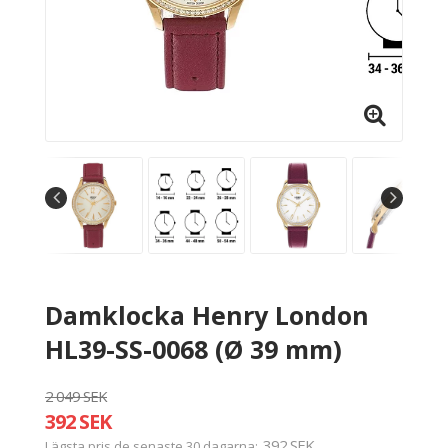
Damklocka Henry London
HL39-SS-0068 (Ø 39 mm)
2 049 SEK
392 SEK
392 SEK
Lägsta pris de senaste 30 dagarna