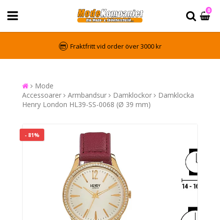
0
Fraktfritt vid order över 3000 kr
Mode
Accessoarer
Armbandsur
Damklockor
Damklocka
Henry London HL39-SS-0068 (Ø 39 mm)
- 81%