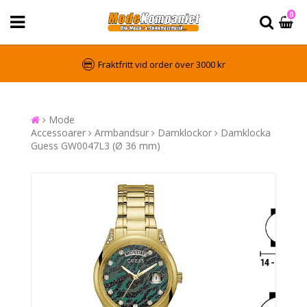
0
Fraktfritt vid order över 3000 kr
Mode
Accessoarer
Armbandsur
Damklockor
Damklocka
Guess GW0047L3 (Ø 36 mm)