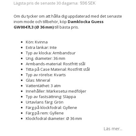
936 SEK
Lägsta pris de senaste 30 dagarna
Om du tycker om att hålla dig uppdaterad med det senaste
inom mode och tillbehör, köp
Damklocka Guess
GW0047L3 (Ø 36 mm)
till bästa pris.
Kön: Kvinna
Extra länkar: Inte
Typ av klocka: Armbandsur
Ung. diameter: 36 mm
Armbands-material: Rostfritt stål
Titta på Case Material: Rostfritt stål
Typ av rörelse: Kvarts
Glas: Mineral
Vattentäthet: 3 atm
Innehåller: Märkesetui medföljer
Typ av fastsättning: Släppa
Urtavlans färg: Grön
Färg på klockfodral: Gyllene
Färg på rem: Gyllene
Klockfodral diameter: Ø 36 mm
Läs mer...