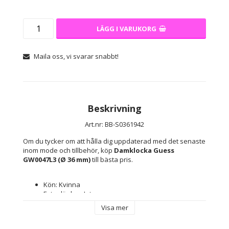
LÄGG I VARUKORG
Maila oss, vi svarar snabbt!
Beskrivning
Art.nr: BB-S0361942
Om du tycker om att hålla dig uppdaterad med det senaste 
inom mode och tillbehör, köp 
Damklocka Guess 
GW0047L3 (Ø 36 mm)
 till bästa pris.
Kön: Kvinna
Extra länkar: Inte
Typ av klocka: Armbandsur
Visa mer
Ung. diameter: 36 mm
Armbands-material: Rostfritt stål