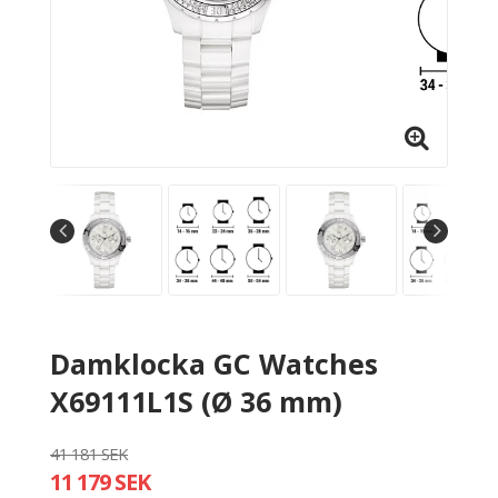
Damklocka GC Watches
X69111L1S (Ø 36 mm)
41 181 SEK
11 179 SEK