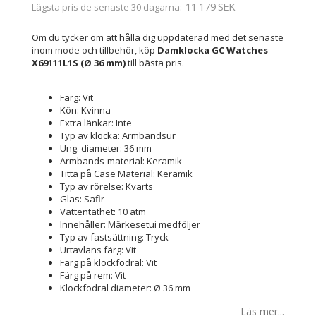
11 179 SEK
Lägsta pris de senaste 30 dagarna
Om du tycker om att hålla dig uppdaterad med det senaste
inom mode och tillbehör, köp
Damklocka GC Watches
X69111L1S (Ø 36 mm)
till bästa pris.
Färg: Vit
Kön: Kvinna
Extra länkar: Inte
Typ av klocka: Armbandsur
Ung. diameter: 36 mm
Armbands-material: Keramik
Titta på Case Material: Keramik
Typ av rörelse: Kvarts
Glas: Safir
Vattentäthet: 10 atm
Innehåller: Märkesetui medföljer
Typ av fastsättning: Tryck
Urtavlans färg: Vit
Färg på klockfodral: Vit
Färg på rem: Vit
Klockfodral diameter: Ø 36 mm
Läs mer...