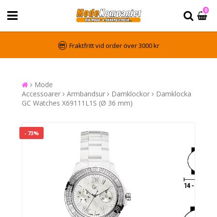
0
Fraktfritt vid order över 3000 kr
Mode
Accessoarer
Armbandsur
Damklockor
Damklocka
GC Watches X69111L1S (Ø 36 mm)
- 73%