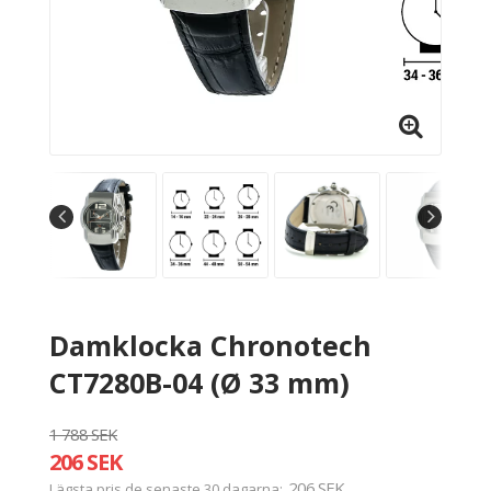
Damklocka Chronotech
CT7280B-04 (Ø 33 mm)
1 788 SEK
206 SEK
206 SEK
Lägsta pris de senaste 30 dagarna