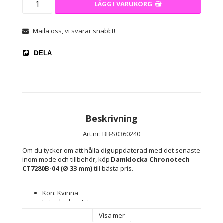
LÄGG I VARUKORG
Maila oss, vi svarar snabbt!
DELA
Beskrivning
Art.nr: BB-S0360240
Om du tycker om att hålla dig uppdaterad med det senaste 
inom mode och tillbehör, köp 
Damklocka Chronotech 
CT7280B-04 (Ø 33 mm)
 till bästa pris.
Kön: Kvinna
Extra länkar: Inte
Typ av klocka: Armbandsur
Visa mer
Armbands-material: Läder