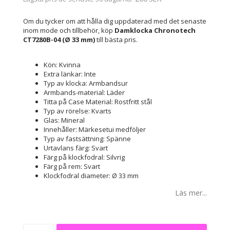
Om du tycker om att hålla dig uppdaterad med det senaste
inom mode och tillbehör, köp
Damklocka Chronotech
CT7280B-04 (Ø 33 mm)
till bästa pris.
Kön: Kvinna
Extra länkar: Inte
Typ av klocka: Armbandsur
Armbands-material: Läder
Titta på Case Material: Rostfritt stål
Typ av rörelse: Kvarts
Glas: Mineral
Innehåller: Märkesetui medföljer
Typ av fastsättning: Spänne
Urtavlans färg: Svart
Färg på klockfodral: Silvrig
Färg på rem: Svart
Klockfodral diameter: Ø 33 mm
Läs mer...