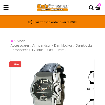
0
Fraktfritt vid order över 3000 kr
Mode
Accessoarer
Armbandsur
Damklockor
Damklocka
Chronotech CT7280B-04 (Ø 33 mm)
- 88%