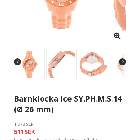
Barnklocka Ice SY.PH.M.S.14
(Ø 26 mm)
1 078 SEK
511 SEK
511 SEK
Lägsta pris de senaste 30 dagarna