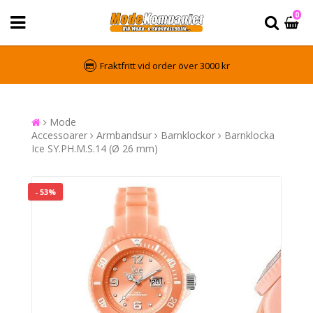
0
Fraktfritt vid order över 3000 kr
Mode
Accessoarer
Armbandsur
Barnklockor
Barnklocka
Ice SY.PH.M.S.14 (Ø 26 mm)
- 53%