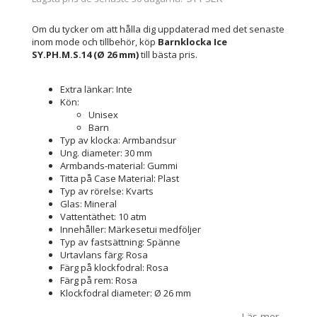
Om du tycker om att hålla dig uppdaterad med det senaste
inom mode och tillbehör, köp
Barnklocka Ice
SY.PH.M.S.14 (Ø 26 mm)
till bästa pris.
Extra länkar: Inte
Kön:
Unisex
Barn
Typ av klocka: Armbandsur
Ung. diameter: 30 mm
Armbands-material: Gummi
Titta på Case Material: Plast
Typ av rörelse: Kvarts
Glas: Mineral
Vattentäthet: 10 atm
Innehåller: Märkesetui medföljer
Typ av fastsättning: Spänne
Urtavlans färg: Rosa
Färg på klockfodral: Rosa
Färg på rem: Rosa
Klockfodral diameter: Ø 26 mm
Läs mer...