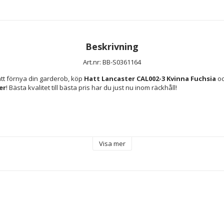
Beskrivning
Art.nr: BB-S0361164
t förnya din garderob, köp 
Hatt Lancaster CAL002-3 Kvinna Fuchsia
er
! Bästa kvalitet till bästa pris har du just nu inom räckhåll!
 Polyester / 40 % PVC
Visa mer