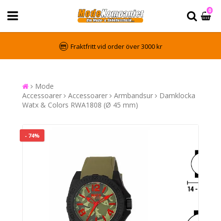
0
Fraktfritt vid order över 3000 kr
Mode
Accessoarer
Accessoarer
Armbandsur
Damklocka
Watx & Colors RWA1808 (Ø 45 mm)
- 74%