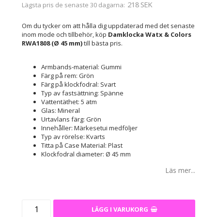
218 SEK
Lägsta pris de senaste 30 dagarna
Om du tycker om att hålla dig uppdaterad med det senaste
inom mode och tillbehör, köp
Damklocka Watx & Colors
RWA1808 (Ø 45 mm)
till bästa pris.
Armbands-material: Gummi
Färg på rem: Grön
Färg på klockfodral: Svart
Typ av fastsättning: Spänne
Vattentäthet: 5 atm
Glas: Mineral
Urtavlans färg: Grön
Innehåller: Märkesetui medföljer
Typ av rörelse: Kvarts
Titta på Case Material: Plast
Klockfodral diameter: Ø 45 mm
Läs mer...
LÄGG I VARUKORG