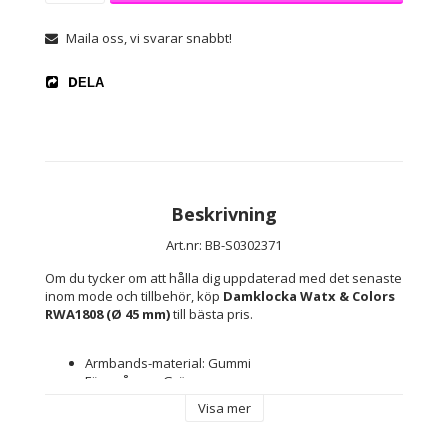
Maila oss, vi svarar snabbt!
DELA
Beskrivning
Art.nr: BB-S0302371
Om du tycker om att hålla dig uppdaterad med det senaste 
inom mode och tillbehör, köp 
Damklocka Watx & Colors 
RWA1808 (Ø 45 mm)
 till bästa pris.
Armbands-material: Gummi
Färg på rem: Grön
Färg på klockfodral: Svart
Visa mer
Typ av fastsättning: Spänne
Vattentäthet: 5 atm