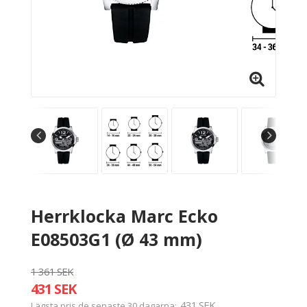
Herrklocka Marc Ecko
E08503G1 (Ø 43 mm)
1 361 SEK
431 SEK
431 SEK
Lägsta pris de senaste 30 dagarna