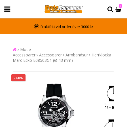
0
Fraktfritt vid order över 3000 kr
Mode
Accessoarer
Accessoarer
Armbandsur
Herrklocka
Marc Ecko E08503G1 (Ø 43 mm)
- 68%