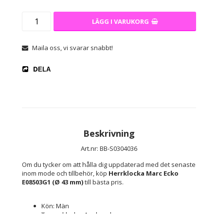
LÄGG I VARUKORG
Maila oss, vi svarar snabbt!
DELA
Beskrivning
Art.nr: BB-S0304036
Om du tycker om att hålla dig uppdaterad med det senaste 
inom mode och tillbehör, köp 
Herrklocka Marc Ecko 
E08503G1 (Ø 43 mm)
 till bästa pris.
Kön: Män
Typ av klocka: Armbandsur