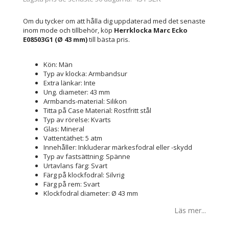
Om du tycker om att hålla dig uppdaterad med det senaste
inom mode och tillbehör, köp
Herrklocka Marc Ecko
E08503G1 (Ø 43 mm)
till bästa pris.
Kön: Män
Typ av klocka: Armbandsur
Extra länkar: Inte
Ung. diameter: 43 mm
Armbands-material: Silikon
Titta på Case Material: Rostfritt stål
Typ av rörelse: Kvarts
Glas: Mineral
Vattentäthet: 5 atm
Innehåller: Inkluderar märkesfodral eller -skydd
Typ av fastsättning: Spänne
Urtavlans färg: Svart
Färg på klockfodral: Silvrig
Färg på rem: Svart
Klockfodral diameter: Ø 43 mm
Läs mer...