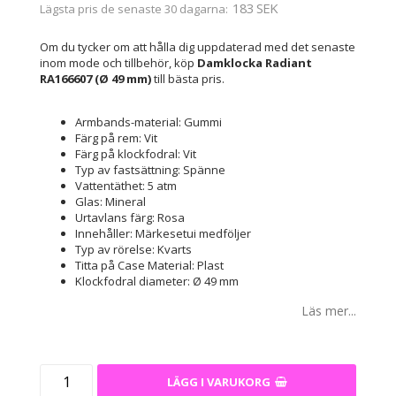
183 SEK
Lägsta pris de senaste 30 dagarna
Om du tycker om att hålla dig uppdaterad med det senaste
inom mode och tillbehör, köp
Damklocka Radiant
RA166607 (Ø 49 mm)
till bästa pris.
Armbands-material: Gummi
Färg på rem: Vit
Färg på klockfodral: Vit
Typ av fastsättning: Spänne
Vattentäthet: 5 atm
Glas: Mineral
Urtavlans färg: Rosa
Innehåller: Märkesetui medföljer
Typ av rörelse: Kvarts
Titta på Case Material: Plast
Klockfodral diameter: Ø 49 mm
Läs mer...
LÄGG I VARUKORG