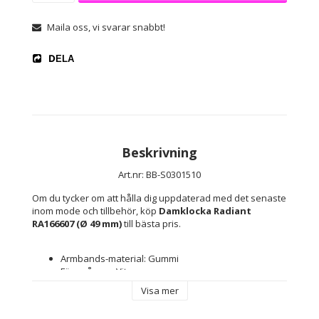
Maila oss, vi svarar snabbt!
DELA
Beskrivning
Art.nr: BB-S0301510
Om du tycker om att hålla dig uppdaterad med det senaste 
inom mode och tillbehör, köp 
Damklocka Radiant 
RA166607 (Ø 49 mm)
 till bästa pris.
Armbands-material: Gummi
Färg på rem: Vit
Färg på klockfodral: Vit
Visa mer
Typ av fastsättning: Spänne
Vattentäthet: 5 atm