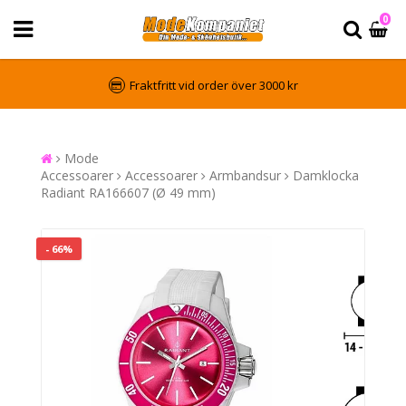
0
Fraktfritt vid order över 3000 kr
Mode
Accessoarer
Accessoarer
Armbandsur
Damklocka
Radiant RA166607 (Ø 49 mm)
- 66%