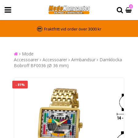
0
Fraktfritt vid order över 3000 kr
Mode
Accessoarer
Accessoarer
Armbandsur
Damklocka
Bobroff BF0036 (Ø 36 mm)
- 81%