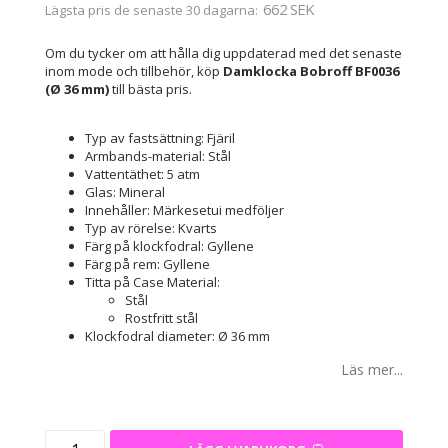
662 SEK
Lägsta pris de senaste 30 dagarna
Om du tycker om att hålla dig uppdaterad med det senaste
inom mode och tillbehör, köp
Damklocka Bobroff BF0036
(Ø 36 mm)
till bästa pris.
Typ av fastsättning: Fjäril
Armbands-material: Stål
Vattentäthet: 5 atm
Glas: Mineral
Innehåller: Märkesetui medföljer
Typ av rörelse: Kvarts
Färg på klockfodral: Gyllene
Färg på rem: Gyllene
Titta på Case Material:
Stål
Rostfritt stål
Klockfodral diameter: Ø 36 mm
Läs mer...