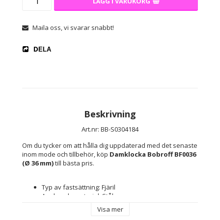
LÄGG I VARUKORG
Maila oss, vi svarar snabbt!
DELA
Beskrivning
Art.nr: BB-S0304184
Om du tycker om att hålla dig uppdaterad med det senaste 
inom mode och tillbehör, köp 
Damklocka Bobroff BF0036 
(Ø 36 mm)
 till bästa pris.
Typ av fastsättning: Fjäril
Armbands-material: Stål
Vattentäthet: 5 atm
Visa mer
Glas: Mineral