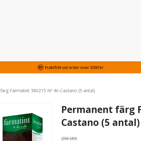
Fraktfritt vid order över 3000 kr
färg Farmatint 380215 Nº 4n-Castano (5 antal)
Permanent färg F
Castano (5 antal)
236 SEK