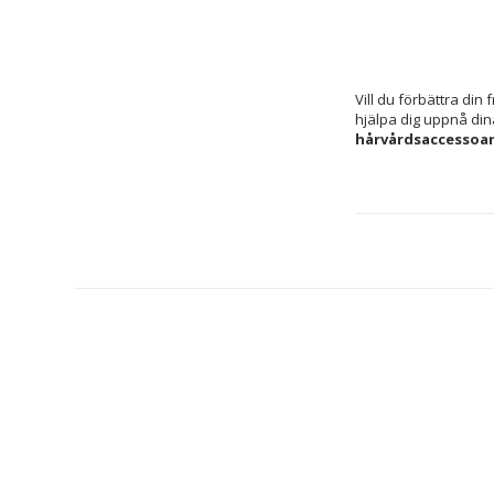
Vill du förbättra di
hjälpa dig uppnå din
hårvårdsaccessoar
Farmatint 380215
 ä
idealisk för dem som 
ger en naturlig och l
Den säljs i ett paket
täcka mellan- till lå
att bevara produkten
främjar en jämn förd
av grått hår samt en l
kan ses som en kvali
grundläggande behov 
som söker intensitet
och välformulerad lö
användning.