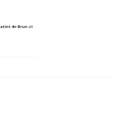
atint 4n-Brun
 att 
ch jämn färgning, 
 ton 
4n-Brun
 som 
het vid applicering. 
 tillräckligt för att 
edel som hjälper till 
kväm applicering, 
 effektiv täckning 
i 
Spanien
, vilket 
int 380215
 uppfyller 
ig för användare 
 färgning en stabil 
för frekvent 