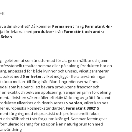
EK
mhäva din skönhet? Då kommer
Permanent färg Farmatint 4n-
ttja fördelarna med
produkter
från
Farmatint
och andra
märken
.
g
i geléformat som är utformad för att ge en hållbar och jämn
 professionellt resultat hemma eller på salong. Produkten har en
färg, anpassad för både kvinnor och unisex, vilket garanterar
ett paket med
5 enheter
, vilket möjliggör flera användningar
tt täcka mellan- till långt hår. Bland ingredienserna finns
edel som hjälper till att bevara produktens fräschör och
ar en exakt och bekväm applicering, främjar en jämn fördelning
enta finishen säkerställer effektiv täckning av grått hår samt
 Produkten tillverkas och distribueras i
Spanien
, vilket kan ses
yller europeiska kosmetikstandarder.
Farmatint 380215
nt färgning med ett praktiskt och professionellt fokus,
t och hållbarhet i sin färg utan krångel. Sammanfattningsvis
formulerad lösning för att uppnå en naturlig brun ton med
t användning.