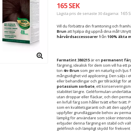
165 SEK
165 S
Lägsta pris de senaste 30 dagarna
Vill du förbättra din framtoning och fra
Brun
att hjälpa dig uppnå dina mål! Utny
hårvårdsaccessoarer
från
100% äkta 
Farmatint 380215
är en
permanent fär
färgning, idealisk för dem som vill ha ett
ton
4n-Brun
som ger en naturlig och ljus 
mångsidighet vid applicering. Den säljs i 
eller behandlingar och ger tillräckligt för a
potassium sorbate
, ett konserveringsm
stabilitet längre. Geléformulan underlätt
utan droppar eller fläckar, och den perman
en livfull färg som håller tvätt efter tvätt.
som en kvalitetsgaranti och att den uppf
uppfyller grundläggande behov av permane
lämplig för användare som söker intensite
erbjuder denna färgning en stabil och väl
geléfinish och lämpligt skydd för frekven