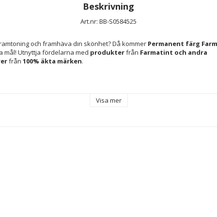
Beskrivning
Art.nr: BB-S0584525
n framtoning och framhäva din skönhet? Då kommer 
Permanent färg Farm
a mål! Utnyttja fördelarna med 
produkter
 från 
Farmatint 
och andra 
er 
från 
100% äkta märken
.
r en 
permanent färg
 i geléformat som är utformad för att ge en hållbar o
Visa mer
vill ha ett professionellt resultat hemma eller på salong. Produkten har en
jus färg, anpassad för både kvinnor och unisex, vilket garanterar mångsidig
 med 
5 enheter
, vilket möjliggör flera användningar eller behandlingar och ger
ngt hår. Bland ingredienserna finns 
potassium sorbate
, ett konserveringsm
s fräschör och stabilitet längre. Geléformulan underlättar en exakt och be
elning utan droppar eller fläckar, och den permanenta finishen säkerställer
ivfull färg som håller tvätt efter tvätt. Produkten tillverkas och distribueras 
tetsgaranti och att den uppfyller europeiska kosmetikstandarder. 
Farmat
av permanent färgning med ett praktiskt och professionellt fokus, lämpl
 och hållbarhet i sin färg utan krångel. Sammanfattningsvis erbjuder denna
sning för att uppnå en naturlig brun ton med geléfinish och lämpligt skydd 