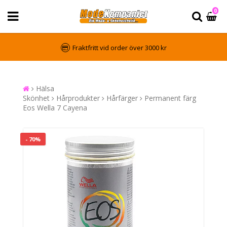
0
Fraktfritt vid order över 3000 kr
Hälsa
Skönhet
Hårprodukter
Hårfärger
Permanent färg
Eos Wella 7 Cayena
- 70%