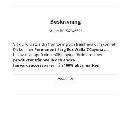
Beskrivning
Art.nr: BB-S4246523
Vill du förbättra din framtoning och framhäva din skönhet? 
Då kommer 
Permanent färg Eos Wella 7 Cayena
 att 
hjälpa dig uppnå dina mål! Utnyttja fördelarna med 
produkter
 från 
Wella 
och andra 
hårvårdsaccessoarer 
från 
100% äkta märken
.
Visa mer
Färg: 7 Cayena