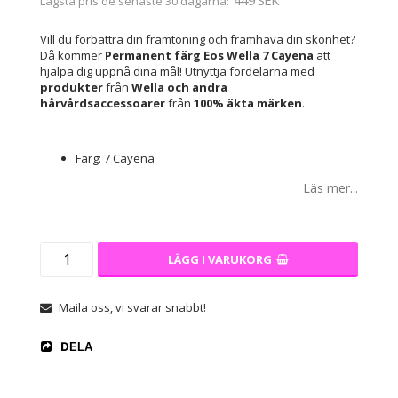
Lägsta pris de senaste 30 dagarna
Vill du förbättra din framtoning och framhäva din skönhet?
Då kommer
Permanent färg Eos Wella 7 Cayena
att
hjälpa dig uppnå dina mål! Utnyttja fördelarna med
produkter
från
Wella
och andra
hårvårdsaccessoarer
från
100% äkta märken
.
Färg: 7 Cayena
Läs mer...
LÄGG I VARUKORG
Maila oss, vi svarar snabbt!
DELA