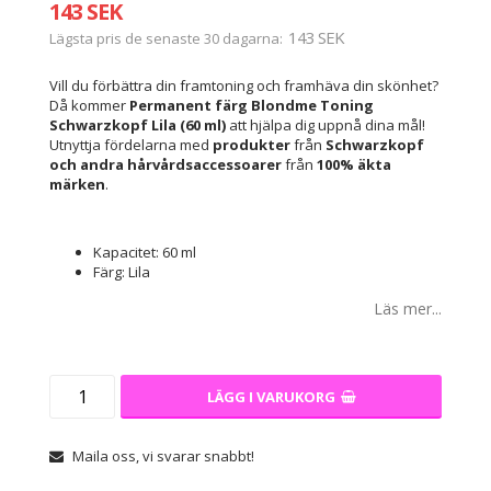
143 SEK
143 SEK
Lägsta pris de senaste 30 dagarna
Vill du förbättra din framtoning och framhäva din skönhet?
Då kommer
Permanent färg Blondme Toning
Schwarzkopf Lila (60 ml)
att hjälpa dig uppnå dina mål!
Utnyttja fördelarna med
produkter
från
Schwarzkopf
och andra
hårvårdsaccessoarer
från
100% äkta
märken
.
Kapacitet: 60 ml
Färg: Lila
Läs mer...
LÄGG I VARUKORG
Maila oss, vi svarar snabbt!