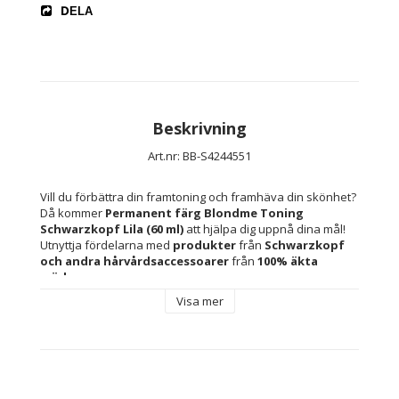
DELA
Beskrivning
Art.nr: BB-S4244551
Vill du förbättra din framtoning och framhäva din skönhet? 
Då kommer 
Permanent färg Blondme Toning 
Schwarzkopf Lila (60 ml)
 att hjälpa dig uppnå dina mål! 
Utnyttja fördelarna med 
produkter
 från 
Schwarzkopf 
och andra 
hårvårdsaccessoarer 
från 
100% äkta 
märken
.
Visa mer
Kapacitet: 60 ml
Färg: Lila