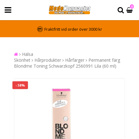
0
Fraktfritt vid order över 3000 kr
Hälsa
Skönhet
Hårprodukter
Hårfärger
Permanent färg
Blondme Toning Schwarzkopf 2560991 Lila (60 ml)
- 58%