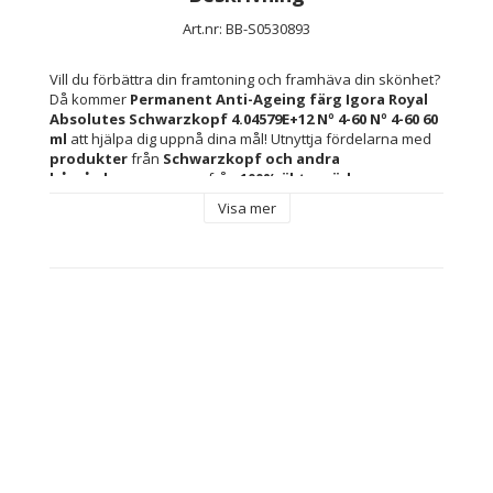
Art.nr: BB-S0530893
Vill du förbättra din framtoning och framhäva din skönhet? 
Då kommer 
Permanent Anti-Ageing färg Igora Royal 
Absolutes Schwarzkopf 4.04579E+12 Nº 4-60 Nº 4-60 60 
ml
 att hjälpa dig uppnå dina mål! Utnyttja fördelarna med 
produkter
 från 
Schwarzkopf 
och andra 
hårvårdsaccessoarer 
från 
100% äkta märken
.
Visa mer
Kön: Unisex
Kapacitet: 60 ml
Färg: Nº 4-60
Rekommenderad användning: 
Alla hårtyper
Vitt hår
Ingrediens: 
Polysorbate 20
Propilenglicol
Propylene glycol
Sodium benzoate
Sodium sulfate