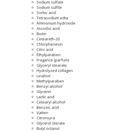
Sodium sulfate
Sodium sulfite
Sorbic acid
Tetrasodium edta
Ammonium hydroxide
Ascorbic acid
Biotin
Ceteareth-20
Chlorphenesin
Citric acid
Ethylparaben
Fragance (parfum)
Glyceryl stearate
Hydrolyzed collagen
Linalool
Methylparaben
Benzyl alcohol
Glycerin
Lactic acid
Cetearyl alcohol
Benzoic acid
Vatten
Citronsyra
Glycerol sterate
Butyl octanol