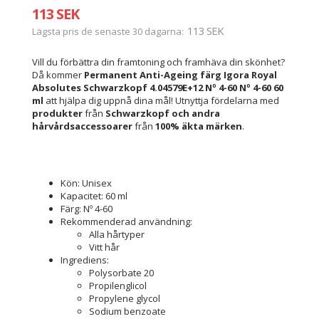
113 SEK
113 SEK
Lägsta pris de senaste 30 dagarna
Vill du förbättra din framtoning och framhäva din skönhet?
Då kommer
Permanent Anti-Ageing färg Igora Royal
Absolutes Schwarzkopf 4.04579E+12 Nº 4-60 Nº 4-60 60
ml
att hjälpa dig uppnå dina mål! Utnyttja fördelarna med
produkter
från
Schwarzkopf
och andra
hårvårdsaccessoarer
från
100% äkta märken
.
Kön: Unisex
Kapacitet: 60 ml
Färg: Nº 4-60
Rekommenderad användning:
Alla hårtyper
Vitt hår
Ingrediens:
Polysorbate 20
Propilenglicol
Propylene glycol
Sodium benzoate