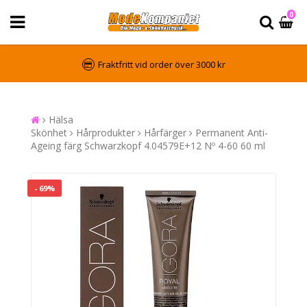
0
Fraktfritt vid order över 3000 kr
Hälsa
Skönhet
Hårprodukter
Hårfärger
Permanent Anti-
Ageing färg Schwarzkopf 4.04579E+12 Nº 4-60 60 ml
- 69%