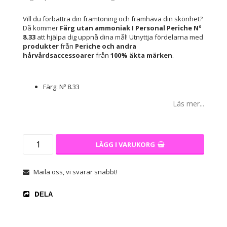
Vill du förbättra din framtoning och framhäva din skönhet?
Då kommer
Färg utan ammoniak I Personal Periche Nº
8.33
att hjälpa dig uppnå dina mål! Utnyttja fördelarna med
produkter
från
Periche
och andra
hårvårdsaccessoarer
från
100% äkta märken
.
Färg: Nº 8.33
Läs mer...
LÄGG I VARUKORG
Maila oss, vi svarar snabbt!
DELA