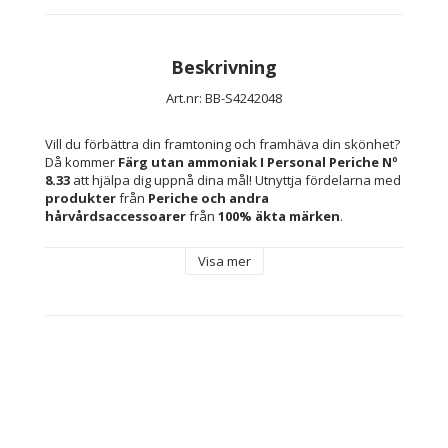
Beskrivning
Art.nr: BB-S4242048
Vill du förbättra din framtoning och framhäva din skönhet? 
Då kommer 
Färg utan ammoniak I Personal Periche Nº 
8.33
 att hjälpa dig uppnå dina mål! Utnyttja fördelarna med 
produkter
 från 
Periche 
och andra 
hårvårdsaccessoarer 
från 
100% äkta märken
.
Visa mer
Färg: Nº 8.33