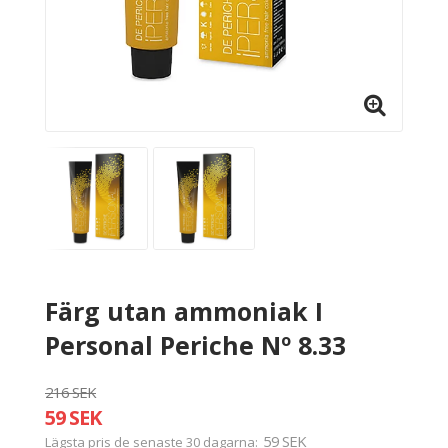
Färg utan ammoniak I
Personal Periche Nº 8.33
216 SEK
59 SEK
59 SEK
Lägsta pris de senaste 30 dagarna