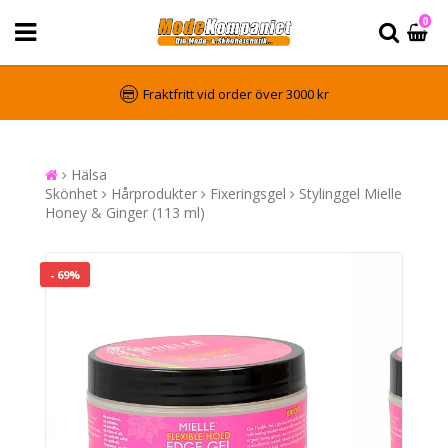
0
Fraktfritt vid order över 3000 kr
Hälsa
Skönhet
Hårprodukter
Fixeringsgel
Stylinggel Mielle
Honey & Ginger (113 ml)
- 69%