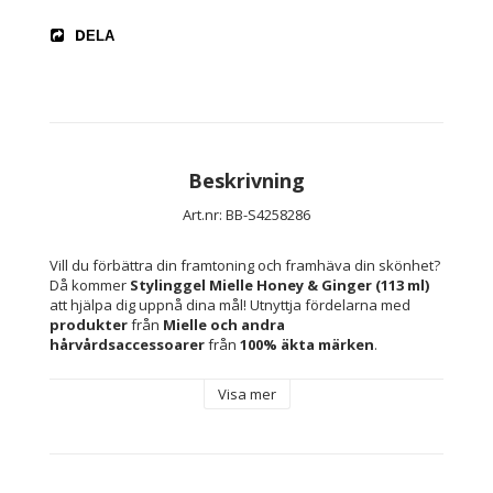
DELA
Beskrivning
Art.nr: BB-S4258286
Vill du förbättra din framtoning och framhäva din skönhet? 
Då kommer 
Stylinggel Mielle Honey & Ginger (113 ml)
att hjälpa dig uppnå dina mål! Utnyttja fördelarna med 
produkter
 från 
Mielle 
och andra 
hårvårdsaccessoarer 
från 
100% äkta märken
.
Visa mer
Arom: 
Honung
Ingefära
Kapacitet: 113 ml
Finish: Flexibel