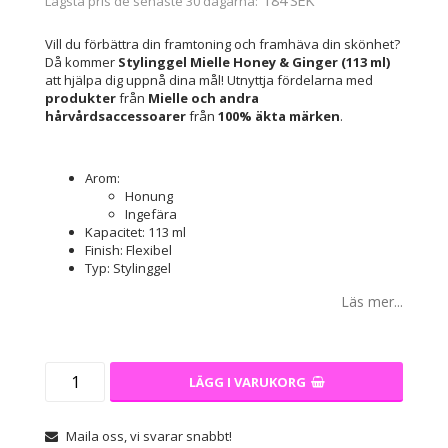
Lägsta pris de senaste 30 dagarna
Vill du förbättra din framtoning och framhäva din skönhet?
Då kommer
Stylinggel Mielle Honey & Ginger (113 ml)
att hjälpa dig uppnå dina mål! Utnyttja fördelarna med
produkter
från
Mielle
och andra
hårvårdsaccessoarer
från
100% äkta märken
.
Arom:
Honung
Ingefära
Kapacitet: 113 ml
Finish: Flexibel
Typ: Stylinggel
Läs mer...
LÄGG I VARUKORG
Maila oss, vi svarar snabbt!