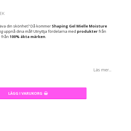
EK
mhäva din skönhet? Då kommer
Shaping Gel Mielle Moisture
dig uppnå dina mål! Utnyttja fördelarna med
produkter
från
r
från
100% äkta märken
.
Läs mer...
LÄGG I VARUKORG