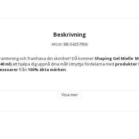
Beskrivning
Art.nr: BB-S4257956
n framtoning och framhäva din skönhet? Då kommer 
Shaping Gel Mielle  M
40 ml)
 att hjälpa dig uppnå dina mål! Utnyttja fördelarna med 
produkter
 
essoarer 
från 
100% äkta märken
.
 ml
Visa mer