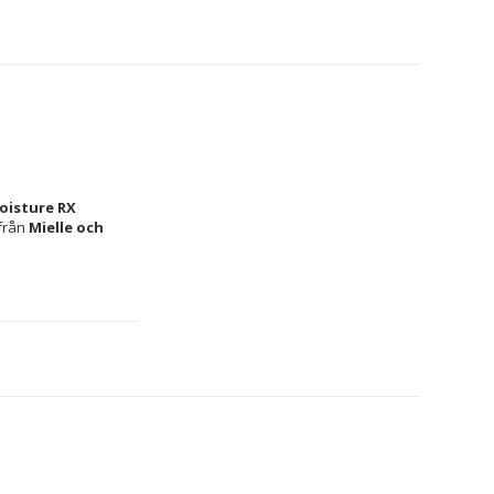
oisture RX 
från 
Mielle 
och 