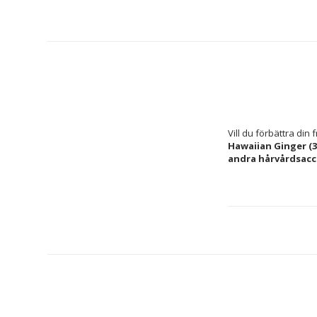
Vill du förbättra di
Hawaiian Ginger (3
andra 
hårvårdsacc
Kapacitet: 340
Typ: Gel