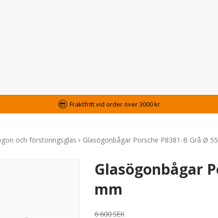
Fraktfritt vid order över 3000 kr
gon och förstoringsglas
Glasögonbågar Porsche P8381-B Grå Ø 5
Glasögonbågar P
mm
6 600 SEK