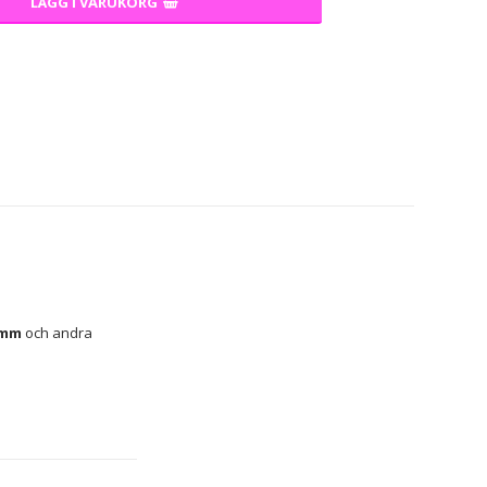
LÄGG I VARUKORG
 mm
 och andra 