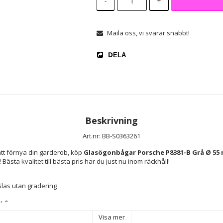
-
+
Maila oss, vi svarar snabbt!
DELA
Beskrivning
Art.nr: BB-S0363261
t förnya din garderob, köp 
Glasögonbågar Porsche P8381-B Grå Ø 55
! Bästa kvalitet till bästa pris har du just nu inom räckhåll!
las utan gradering
nbågar
Visa mer