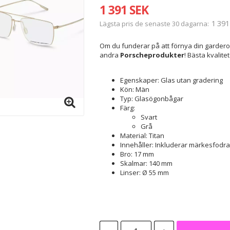
1 391 SEK
1 391
Lägsta pris de senaste 30 dagarna
Om du funderar på att förnya din garder
andra
Porscheprodukter
! Bästa kvalitet
Egenskaper: Glas utan gradering
Kön: Män
Typ: Glasögonbågar
Färg:
Svart
Grå
Material: Titan
Innehåller: Inkluderar märkesfodral
Bro: 17 mm
Skalmar: 140 mm
Linser: Ø 55 mm