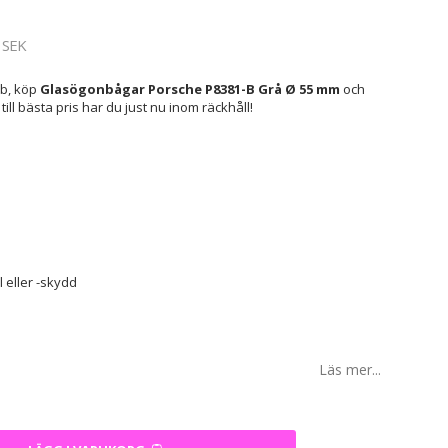
 SEK
ob, köp
Glasögonbågar Porsche P8381-B Grå Ø 55 mm
och
 till bästa pris har du just nu inom räckhåll!
 eller -skydd
Läs mer...