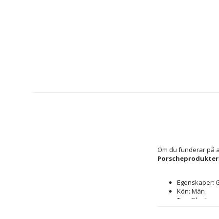
Om du funderar på at
Porscheprodukter
Egenskaper: G
Kön: Män
Typ: Glasögo
Färg: 
Svart