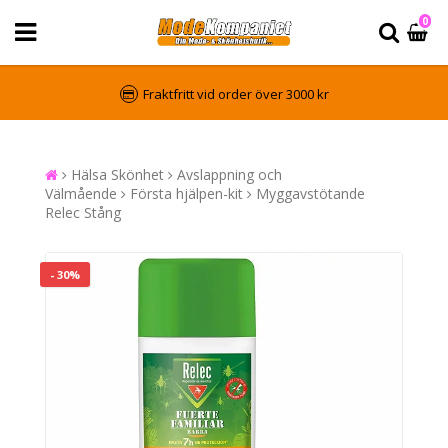
0
Fraktfritt vid order över 3000 kr
Hälsa Skönhet
Avslappning och
Välmående
Första hjälpen-kit
Myggavstötande
Relec Stång
- 30%