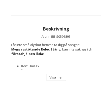
Beskrivning
Art.nr: BB-S0596895
Låt inte små olyckor hemma ta dig på sängen! 
Myggavstötande Relec Stång 
 kan inte saknas i din 
förstahjälpen låda
!
Kön: Unisex
Kapacitet: 1 pc
Typ: 
Visa mer
Stång 
Insektsavstötande
Hållbarhet: 7 timmar