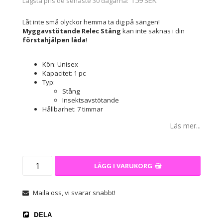
Lägsta pris de senaste 30 dagarna
Låt inte små olyckor hemma ta dig på sängen!
Myggavstötande Relec Stång
kan inte saknas i din
förstahjälpen låda
!
Kön: Unisex
Kapacitet: 1 pc
Typ:
Stång
Insektsavstötande
Hållbarhet: 7 timmar
Läs mer...
LÄGG I VARUKORG
Maila oss, vi svarar snabbt!
DELA