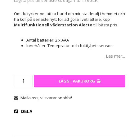
Lägsta pris de senaste 30 dagarna
Om du tycker om att ta hand om minsta detalj i hemmet och
ha koll på senaste nytt för att göra livet lättare, köp
Multifunktionell väderstation Alecto
till bästa pris.
Antal batterier: 2 x AAA
Innehåller: Temepratur- och fuktighetssensor
Läs mer...
LÄGG I VARUKORG
Maila oss, vi svarar snabbt!
DELA