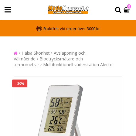
0
Fraktfritt vid order över 3000 kr
Hälsa Skönhet
Avslappning och
Välmående
Blodtrycksmätare och
termometrar
Multifunktionell väderstation Alecto
- 30%