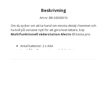
Beskrivning
Art.nr: BB-S6500310
Om du tycker om att ta hand om minsta detalj i hemmet och 
ha koll på senaste nytt för att göra livet lättare, köp 
Multifunktionell väderstation Alecto
 till bästa pris.
Antal batterier: 2 x AAA
Innehåller: Temepratur- och fuktighetssensor