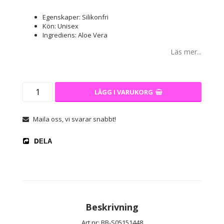
Egenskaper: Silikonfri
Kön: Unisex
Ingrediens: Aloe Vera
Läs mer...
LÄGG I VARUKORG
Maila oss, vi svarar snabbt!
DELA
Beskrivning
Art.nr: BB-S05151448