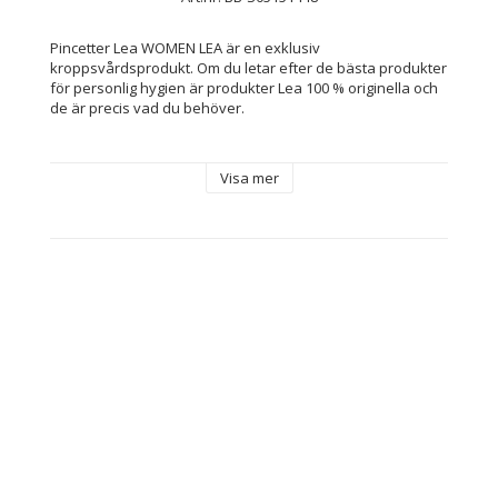
Pincetter Lea WOMEN LEA är en exklusiv 
kroppsvårdsprodukt. Om du letar efter de bästa produkter 
för personlig hygien är produkter Lea 100 % originella och 
de är precis vad du behöver.
Visa mer
Egenskaper: Silikonfri
Kön: Unisex
Ingrediens: Aloe Vera