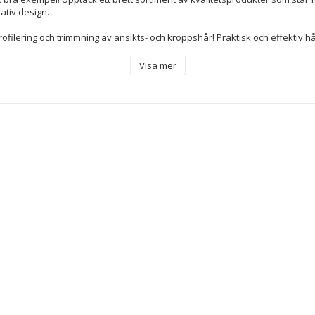
vativ design.
rofilering och trimmning av ansikts- och kroppshår! Praktisk och effektiv h
 passa även på känsligaste kroppsdelar och underlätta professionella resul
Visa mer
t stål
n: Ergonomiskt
ionskniv: Multifunktion
den: x2
r: x4
 synbarhet: Större synlighet
tag: Fast grepp
light
ing: Näsa, öron, mustasch, skägg, polisongernacke, axlar, armar, bröst...