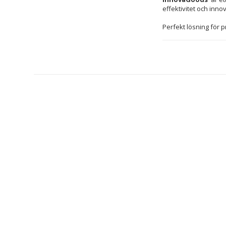
effektivitet och inno
Perfekt lösning för p
som skapades för att
komfort.
Material: 
PC
ABS
TPR
Rostfrit
Färg: 
Grön
Svart
Silvrig
Modern desig
Typ: Elektrisk
Profil-/precis
Bytbara huvu
Klipper längde
LED-lampa för
Halkfritt hand
Knapp: on/off/
Primär användn