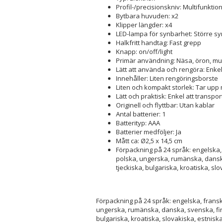
Profil-/precisionskniv: Multifunktio
Bytbara huvuden: x2
Klipper längder: x4
LED-lampa för synbarhet: Större sy
Halkfritt handtag: Fast grepp
Knapp: on/off/light
Primär användning: Näsa, öron, must
Lätt att använda och rengöra: Enk
Innehåller: Liten rengöringsborste
Liten och kompakt storlek: Tar up
Lätt och praktisk: Enkel att transpo
Originell och flyttbar: Utan kablar
Antal batterier: 1
Batterityp: AAA
Batterier medföljer: Ja
Mått ca: Ø2,5 x 14,5 cm
Förpackning på 24 språk: engelska, 
polska, ungerska, rumänska, danska,
tjeckiska, bulgariska, kroatiska, slo
Förpackning på 24 språk: engelska, franska
ungerska, rumänska, danska, svenska, finsk
bulgariska, kroatiska, slovakiska, estniska