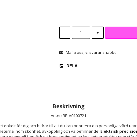
-
+
Maila oss, vi svarar snabbt!
DELA
Beskrivning
Art.nr: BB-V0100721
et enkelt för dig och bidrar till att du kan prioritera din personliga vård uta
heterna inom skönhet, avkoppling och välbefinnande! 
Elektrisk precisi
tt bra exempel! Upptäck ett brett sortiment av kvalitetsprodukter som står fö