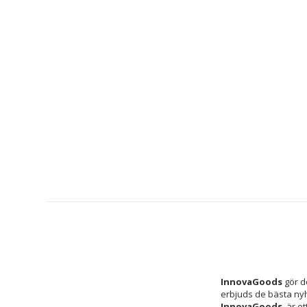
InnovaGoods
 gör d
erbjuds de bästa ny
InnovaGoods 
 är e