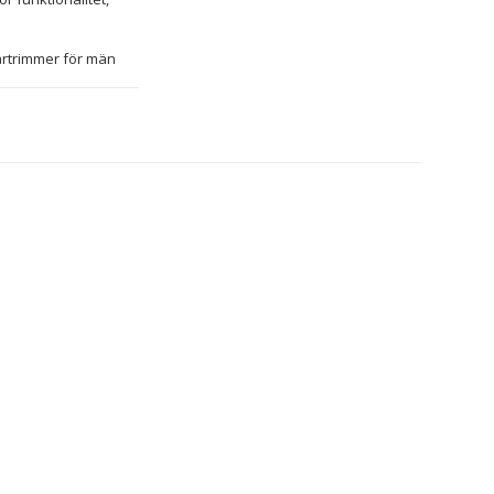
årtrimmer för män 
tat i fullständig 