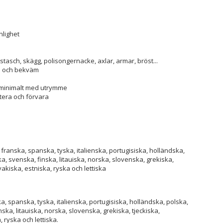
n
nlighet
asch, skägg, polisongernacke, axlar, armar, bröst...
el och bekväm
p minimalt med utrymme
rtera och förvara
franska, spanska, tyska, italienska, portugisiska, holländska,
 svenska, finska, litauiska, norska, slovenska, grekiska,
vakiska, estniska, ryska och lettiska
, spanska, tyska, italienska, portugisiska, holländska, polska,
a, litauiska, norska, slovenska, grekiska, tjeckiska,
, ryska och lettiska.