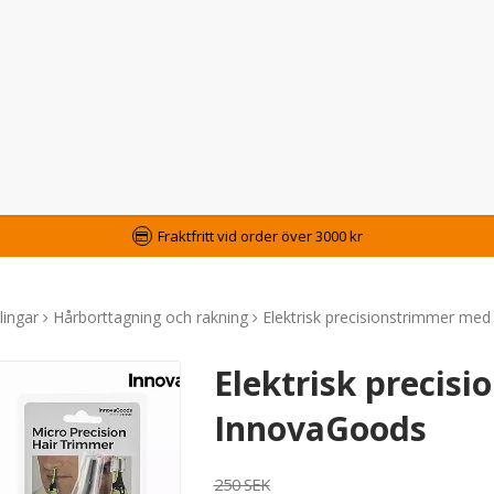
Fraktfritt vid order över 3000 kr
ingar
Hårborttagning och rakning
Elektrisk precisionstrimmer me
Elektrisk precis
InnovaGoods
250 SEK