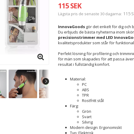
115 SEK
115 S
Lägsta pris de senaste 30 dagarna
InnovaGoods
gör det enkelt för dig och b
Du erbjuds de bästa nyheterna inom skön
precisionstrimmer med LED InnovaG
kvalitetsprodukter som står för funktionali
Perfekt lösning för profilering och trimmn
för män som skapades för att passa även 
resultat i fullständig komfort.
Material:
PC
ABS
TPR
Rostfritt stål
Färg:
Grön
Svart
Silvrig
Modern design: Ergonomiskt
Typ: Elektrisk