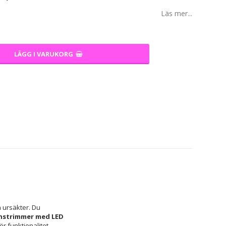
Läs mer...
LÄGG I VARUKORG
n ursäkter. Du 
onstrimmer med LED 
r funktionalitet, 