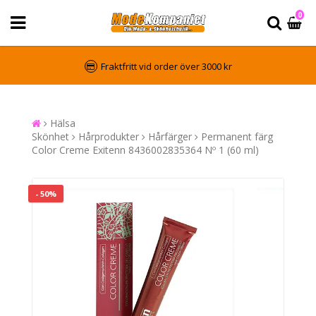
0
Fraktfritt vid order över 3000 kr
Hälsa
Skönhet
Hårprodukter
Hårfärger
Permanent färg
Color Creme Exitenn 8436002835364 Nº 1 (60 ml)
- 50%