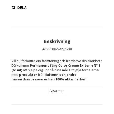
DELA
Beskrivning
Art.nr: BB-S4244938
Vill du förbättra din framtoning och framhäva din skönhet? 
Då kommer 
Permanent färg Color Creme Exitenn Nº 1 
(60 ml)
 att hjälpa dig uppnå dina mål! Utnyttja fördelarna 
med 
produkter
 från 
Exitenn 
och andra 
hårvårdsaccessoarer 
från 
100% äkta märken
.
Visa mer
Kapacitet: 60 ml
Färg: 
Nº 1
Svart