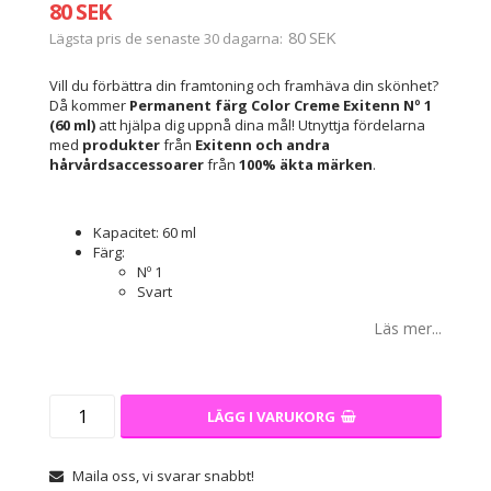
80 SEK
80 SEK
Lägsta pris de senaste 30 dagarna
Vill du förbättra din framtoning och framhäva din skönhet?
Då kommer
Permanent färg Color Creme Exitenn Nº 1
(60 ml)
att hjälpa dig uppnå dina mål! Utnyttja fördelarna
med
produkter
från
Exitenn
och andra
hårvårdsaccessoarer
från
100% äkta märken
.
Kapacitet: 60 ml
Färg:
Nº 1
Svart
Läs mer...
LÄGG I VARUKORG
Maila oss, vi svarar snabbt!